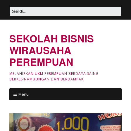
SEKOLAH BISNIS
WIRAUSAHA
PEREMPUAN
MELAHIRKAN UKM PEREMPUAN BERDAYA SAING
BERKESINAMBUNGAN DAN BERDAMPAK
Menu