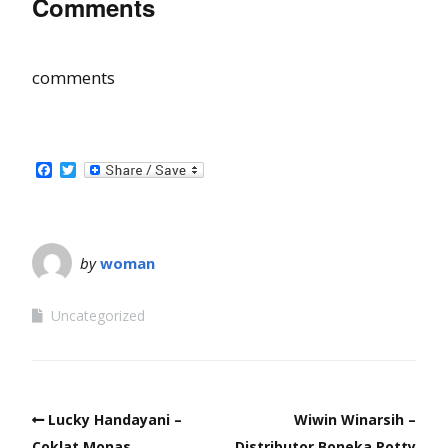
Comments
comments
Facebook
Twitter
by
woman
Uncategorized
Lucky Handayani –
Wiwin Winarsih –
Coklat Monas
Distributor Boneka Potty