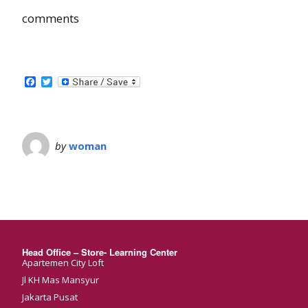
comments
Facebook
Twitter
by
woman
Head Office – Store- Learning Center
Apartemen City Loft
Jl KH Mas Mansyur
Jakarta Pusat