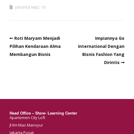
peserta iwpc 16
Roti Maryam Menjadi
Impiannya Go
Pilihan Kendaraan Alma
International Dengan
Membangun Bisnis
Bisnis Fashion Yang
Dirintis
Head Office – Store- Learning Center
Apartemen City Loft
Jl KH Mas Mansyur
Jakarta Pusat