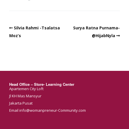
Silvia Rahmi -Tsalatsa
Surya Ratna Purnama-
Moz’s
@HijabNyla
Head Office – Store- Learning Center
Apartemen City Loft
Jl KH Mas Mansyur
Jakarta Pusat
Email info@womanpreneur-Community.com