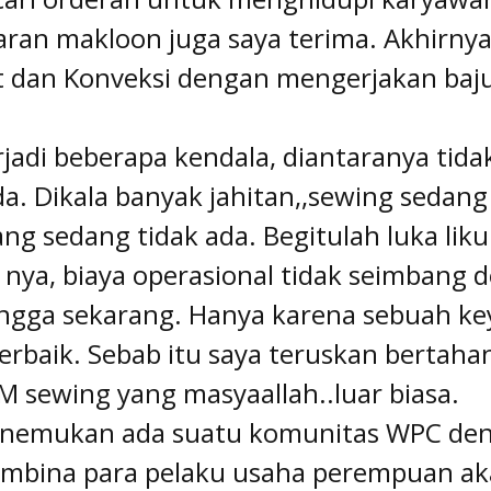
aran makloon juga saya terima. Akhirny
 dan Konveksi dengan mengerjakan baj
rjadi beberapa kendala, diantaranya tida
a. Dikala banyak jahitan,,sewing sedang
ng sedang tidak ada. Begitulah luka liku
 nya, biaya operasional tidak seimbang
hingga sekarang. Hanya karena sebuah ke
terbaik. Sebab itu saya teruskan bertaha
M sewing yang masyaallah..luar biasa.
menemukan ada suatu komunitas WPC de
embina para pelaku usaha perempuan ak