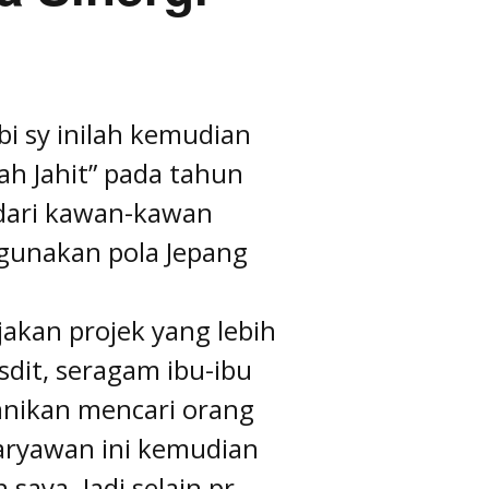
Tantrie Soetjipto
IPANG WAHID
bi sy inilah kemudian
 Jahit” pada tahun
 dari kawan-kawan
gunakan pola Jepang
akan projek yang lebih
dit, seragam ibu-ibu
nikan mencari orang
aryawan ini kemudian
aya. Jadi selain pr