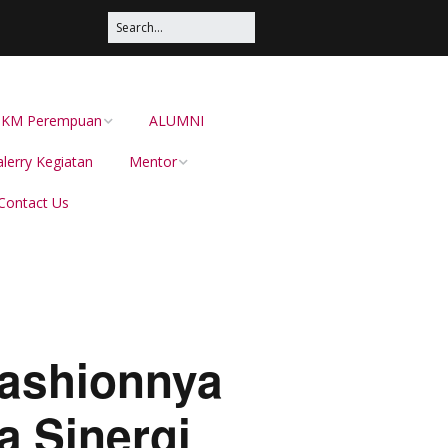
s UKM Perempuan
ALUMNI
lerry Kegiatan
Mentor
Contact Us
Irma Sustika
Dion Dewabarata
Ellies Sutrisna
Helianti Hilman,
ashionnya
Menduniakan Produk
Lokal Bersama JAVARA
 Sinergi
dr Juliana Pateh