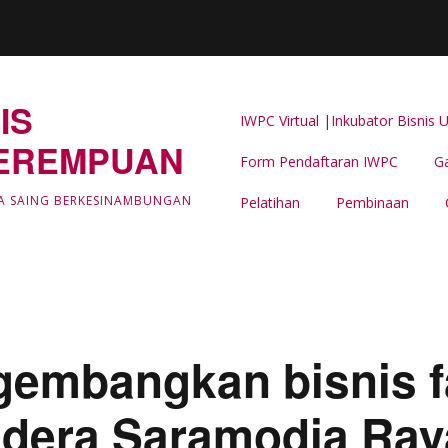
IS
IWPC Virtual |Inkubator Bisni
EREMPUAN
Form Pendaftaran IWPC
Ga
Latar Belakang
A SAING BERKESINAMBUNGAN
Pelatihan
Pembinaan
LIPUTAN & BERITA IWPC
Event Support -IWPC
embangkan bisnis f
dera Saramodia Raya