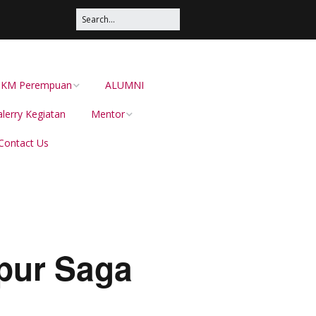
s UKM Perempuan
ALUMNI
lerry Kegiatan
Mentor
Contact Us
Irma Sustika
Dion Dewabarata
Ellies Sutrisna
Helianti Hilman,
apur Saga
Menduniakan Produk
Lokal Bersama JAVARA
dr Juliana Pateh