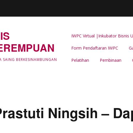
IS
IWPC Virtual |Inkubator Bisni
EREMPUAN
Form Pendaftaran IWPC
Ga
Latar Belakang
A SAING BERKESINAMBUNGAN
Pelatihan
Pembinaan
LIPUTAN & BERITA IWPC
Event Support -IWPC
rastuti Ningsih – D