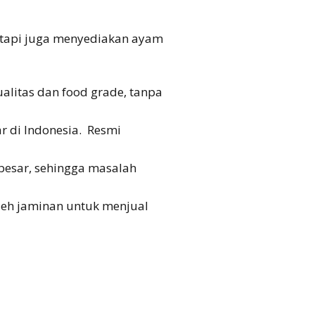
Tantrie Soetjipto
etapi juga menyediakan ayam
IPANG WAHID
litas dan food grade, tanpa
r di Indonesia. Resmi
 besar, sehingga masalah
leh jaminan untuk menjual