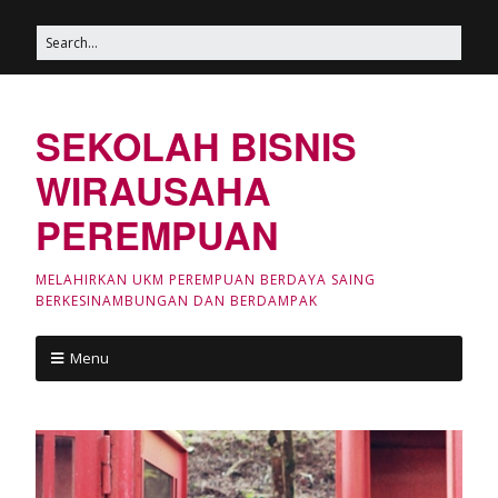
SEKOLAH BISNIS
WIRAUSAHA
PEREMPUAN
MELAHIRKAN UKM PEREMPUAN BERDAYA SAING
BERKESINAMBUNGAN DAN BERDAMPAK
Menu