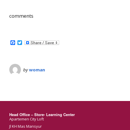
comments
Facebook
Twitter
by
woman
Head Office – Store- Learning Center
Apartemen City Loft
Jl KH Mas Mansyur