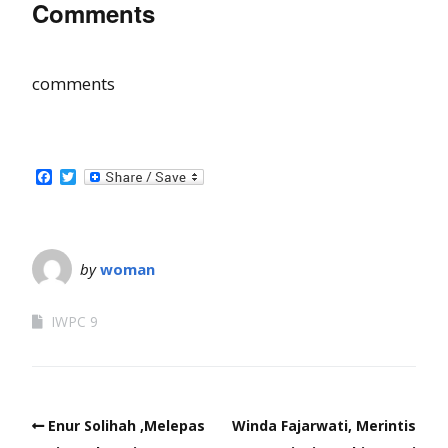
Comments
comments
Facebook
Twitter
by
woman
IWPC 9
Enur Solihah ,Melepas
Winda Fajarwati, Merintis