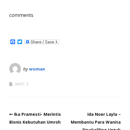
comments
Facebook
Twitter
by
woman
IWPC 3
Ika Pramesti- Merintis
Ida Noer Layla –
Bisnis Kebutuhan Umroh
Membantu Para Wanita
Disekeliling Untuk