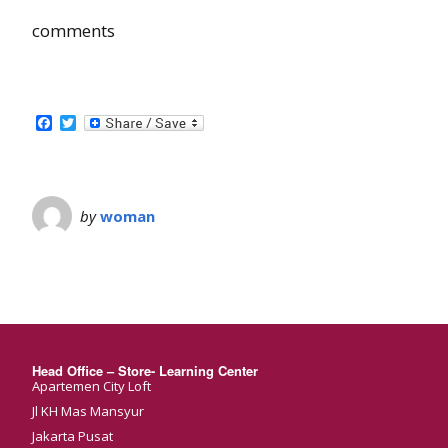
comments
Facebook
Twitter
by
woman
Head Office – Store- Learning Center
Apartemen City Loft
Jl KH Mas Mansyur
Jakarta Pusat