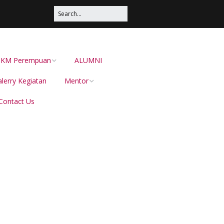
s UKM Perempuan
ALUMNI
lerry Kegiatan
Mentor
Contact Us
Irma Sustika
Dion Dewabarata
Ellies Sutrisna
Helianti Hilman,
Menduniakan Produk
Lokal Bersama JAVARA
dr Juliana Pateh