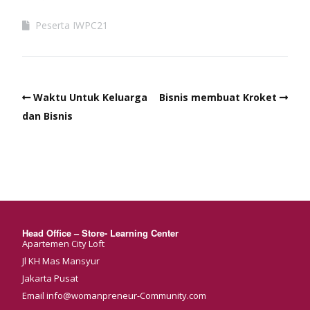
Peserta IWPC21
Waktu Untuk Keluarga
Bisnis membuat Kroket
dan Bisnis
Head Office – Store- Learning Center
Apartemen City Loft
Jl KH Mas Mansyur
Jakarta Pusat
Email info@womanpreneur-Community.com