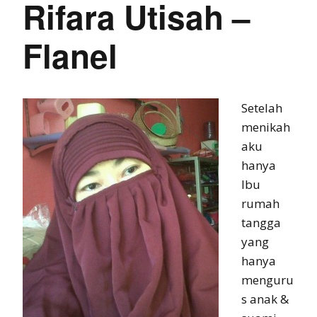
Rifara Utisah –
Flanel
Setelah
menikah
aku
hanya
Ibu
rumah
tangga
yang
hanya
menguru
s anak &