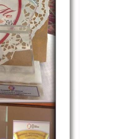
Tantrie Soetjipto
IPANG WAHID