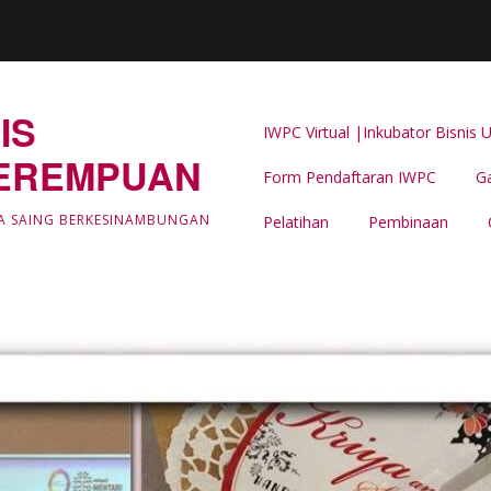
IS
IWPC Virtual |Inkubator Bisni
EREMPUAN
Form Pendaftaran IWPC
Ga
Latar Belakang
A SAING BERKESINAMBUNGAN
Pelatihan
Pembinaan
LIPUTAN & BERITA IWPC
Event Support -IWPC