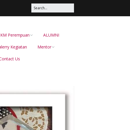
s UKM Perempuan
ALUMNI
lerry Kegiatan
Mentor
Contact Us
Irma Sustika
Dion Dewabarata
Ellies Sutrisna
Helianti Hilman,
Menduniakan Produk
Lokal Bersama JAVARA
dr Juliana Pateh