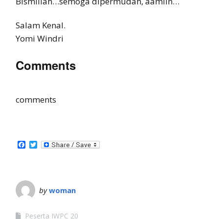
Bismillah…semoga dipermudah, aamiin…
Salam Kenal.
Yomi Windri
Comments
comments
Facebook
Twitter
by
woman
Peserta IWPC 20