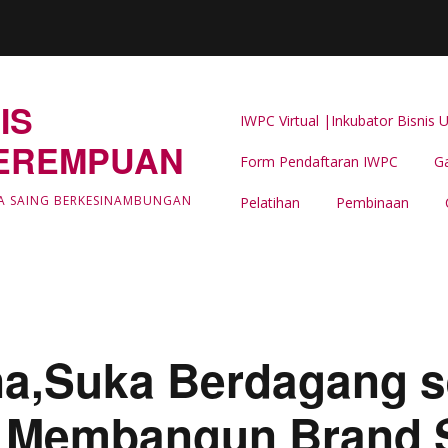
IS
IWPC Virtual |Inkubator Bisni
EREMPUAN
Form Pendaftaran IWPC
Ga
Latar Belakang
A SAING BERKESINAMBUNGAN
Pelatihan
Pembinaan
LIPUTAN & BERITA IWPC
Event Support -IWPC
na,Suka Berdagang se
 Membangun Brand S