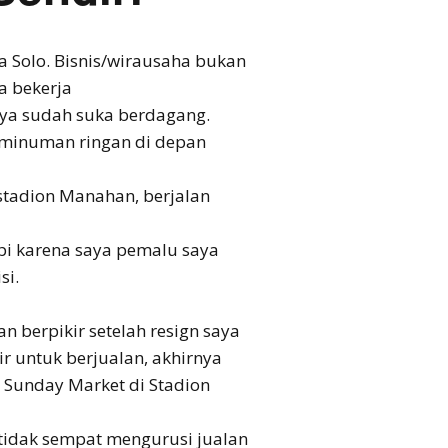
Tantrie Soetjipto
ta Solo. Bisnis/wirausaha bukan
a bekerja
IPANG WAHID
saya sudah suka berdagang.
minuman ringan di depan
stadion Manahan, berjalan
api karena saya pemalu saya
si.
an berpikir setelah resign saya
ir untuk berjualan, akhirnya
 Sunday Market di Stadion
 tidak sempat mengurusi jualan