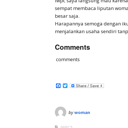
iwpc saya langsung mau karena 
sempat membaca liputan womanpr
besar saja.
Harapannya semoga dengan ikut
menjalankan usaha sendiri tanp
Comments
comments
Facebook
Twitter
by
woman
IWPC5