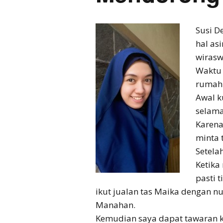
Susi D
hal as
wirasw
Waktu 
rumah
Awal k
selama
Karena
minta 
Setela
Ketika
pasti 
ikut jualan tas Maika dengan 
Manahan.
Kemudian saya dapat tawaran ke