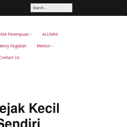
s UKM Perempuan
ALUMNI
lerry Kegiatan
Mentor
Contact Us
Irma Sustika
Dion Dewabarata
Ellies Sutrisna
Helianti Hilman,
jak Kecil
Menduniakan Produk
Lokal Bersama JAVARA
endiri
dr Juliana Pateh