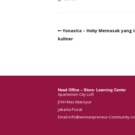
Yonasita – Hoby Memasak yang 
kuliner
Head Office – Store- Learning Center
Apartemen City Loft
Jl KH Mas Mansyur
Jakarta Pusat
Email info@womanpreneur-Community.c