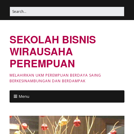
SEKOLAH BISNIS
WIRAUSAHA
PEREMPUAN
MELAHIRKAN UKM PEREMPUAN BERDAYA SAING
BERKESINAMBUNGAN DAN BERDAMPAK
Menu