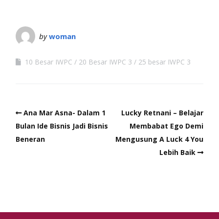
by
woman
10 Besar IWPC
20 Besar IWPC 3
25 besar IWPC 3
Ana Mar Asna- Dalam 1
Lucky Retnani – Belajar
Bulan Ide Bisnis Jadi Bisnis
Membabat Ego Demi
Beneran
Mengusung A Luck 4 You
Lebih Baik