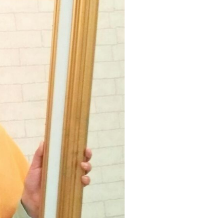
Tantrie Soetjipto
IPANG WAHID