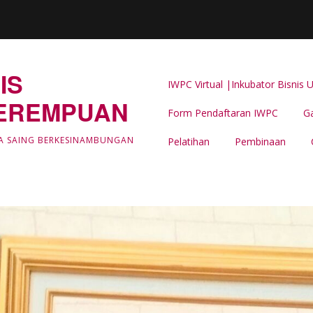
IS
IWPC Virtual |Inkubator Bisni
EREMPUAN
Form Pendaftaran IWPC
Ga
Latar Belakang
A SAING BERKESINAMBUNGAN
Pelatihan
Pembinaan
LIPUTAN & BERITA IWPC
Event Support -IWPC