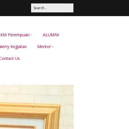
s UKM Perempuan
ALUMNI
lerry Kegiatan
Mentor
Contact Us
Irma Sustika
Dion Dewabarata
Ellies Sutrisna
Helianti Hilman,
Menduniakan Produk
Lokal Bersama JAVARA
dr Juliana Pateh