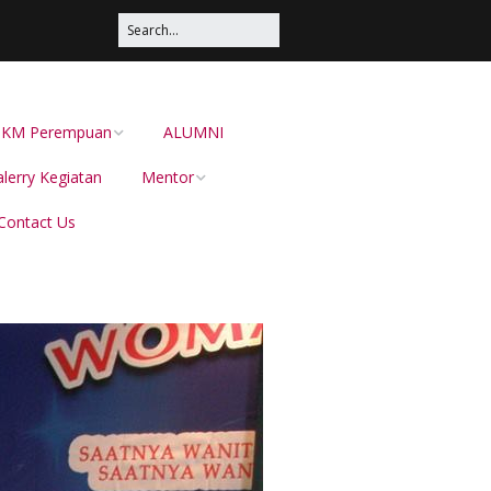
s UKM Perempuan
ALUMNI
lerry Kegiatan
Mentor
Contact Us
Irma Sustika
Dion Dewabarata
Ellies Sutrisna
Helianti Hilman,
Menduniakan Produk
Lokal Bersama JAVARA
dr Juliana Pateh