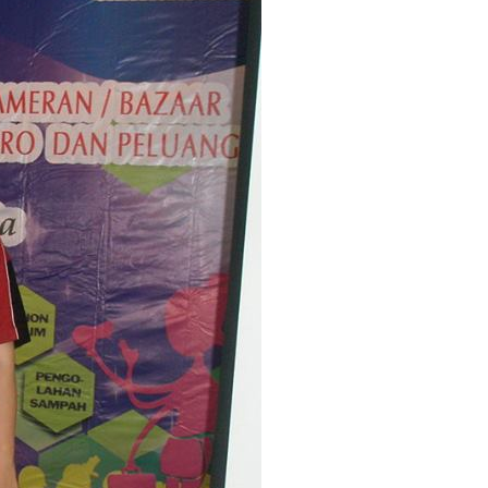
Tantrie Soetjipto
IPANG WAHID