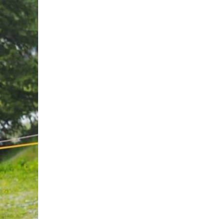
Tantrie Soetjipto
IPANG WAHID