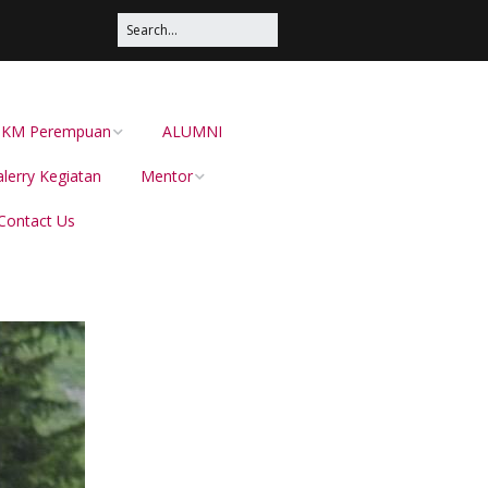
s UKM Perempuan
ALUMNI
lerry Kegiatan
Mentor
Contact Us
Irma Sustika
Dion Dewabarata
Ellies Sutrisna
Helianti Hilman,
Menduniakan Produk
Lokal Bersama JAVARA
dr Juliana Pateh