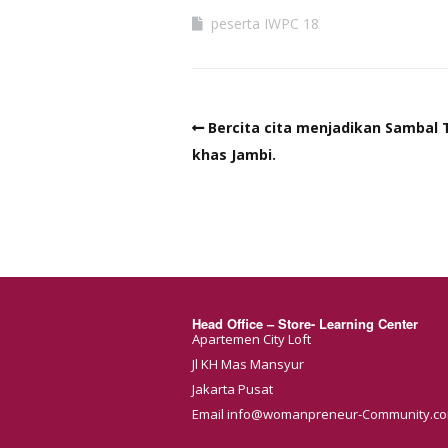
peserta IWPC 18
Bercita cita menjadikan Sambal
khas Jambi.
Head Office – Store- Learning Center
Apartemen City Loft
Jl KH Mas Mansyur
Jakarta Pusat
Email info@womanpreneur-Community.c