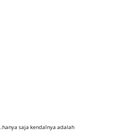
Tantrie Soetjipto
IPANG WAHID
a..hanya saja kendalnya adalah