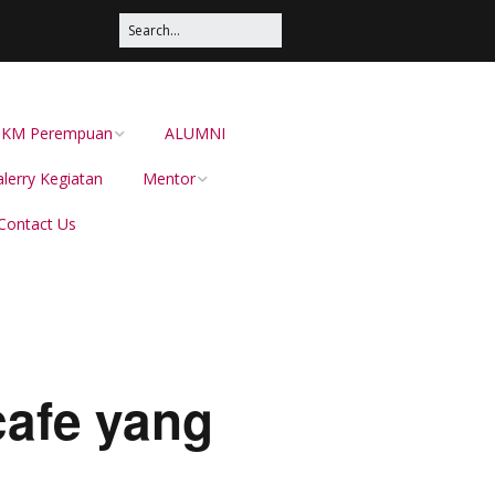
s UKM Perempuan
ALUMNI
lerry Kegiatan
Mentor
Contact Us
Irma Sustika
Dion Dewabarata
Ellies Sutrisna
Helianti Hilman,
afe yang
Menduniakan Produk
Lokal Bersama JAVARA
dr Juliana Pateh