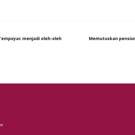
 Tempoyac menjadi oleh-oleh
Memutuskan pensiun 
om