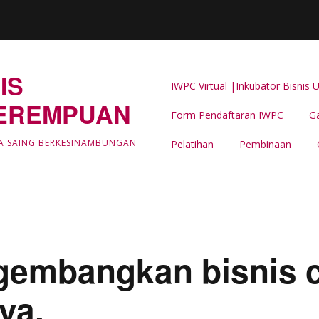
IS
IWPC Virtual |Inkubator Bisni
EREMPUAN
Form Pendaftaran IWPC
Ga
Latar Belakang
A SAING BERKESINAMBUNGAN
Pelatihan
Pembinaan
LIPUTAN & BERITA IWPC
Event Support -IWPC
embangkan bisnis c
ya.