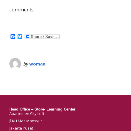
comments
Facebook
Twitter
by
woman
Head Office – Store- Learning Center
Apartemen City Loft
Jl KH Mas Mansyur
Jakarta Pusat