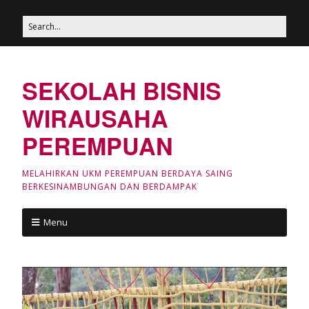
SEKOLAH BISNIS
WIRAUSAHA
PEREMPUAN
MELAHIRKAN UKM PEREMPUAN BERDAYA SAING
BERKESINAMBUNGAN DAN BERDAMPAK
Menu