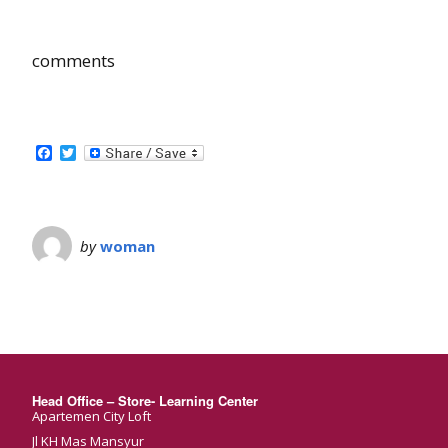
comments
Facebook
Twitter
by
woman
Head Office – Store- Learning Center
Apartemen City Loft
Jl KH Mas Mansyur