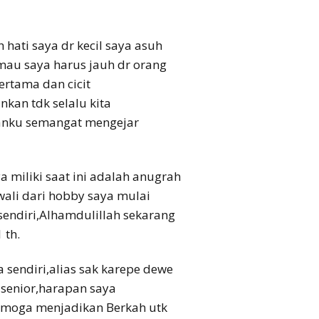
ati saya dr kecil saya asuh
 mau saya harus jauh dr orang
ertama dan cicit
kan tdk selalu kita
kanku semangat mengejar
a miliki saat ini adalah anugrah
wali dari hobby saya mulai
sendiri,Alhamdulillah sekarang
 th.
sendiri,alias sak karepe dewe
 senior,harapan saya
Semoga menjadikan Berkah utk