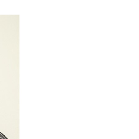
Tantrie Soetjipto
IPANG WAHID