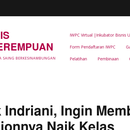
IS
IWPC Virtual |Inkubator Bisni
EREMPUAN
Form Pendaftaran IWPC
Ga
Latar Belakang
A SAING BERKESINAMBUNGAN
Pelatihan
Pembinaan
LIPUTAN & BERITA IWPC
Event Support -IWPC
k Indriani, Ingin Me
ionnya Naik Kelas