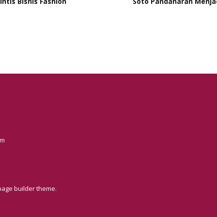
ntis Bisnis Fashion
Soto Pandanaran Menjadi
om
page builder theme.