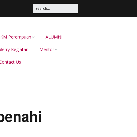
s UKM Perempuan
ALUMNI
lerry Kegiatan
Mentor
Contact Us
Irma Sustika
Dion Dewabarata
Ellies Sutrisna
Helianti Hilman,
mbenahi
Menduniakan Produk
Lokal Bersama JAVARA
dr Juliana Pateh