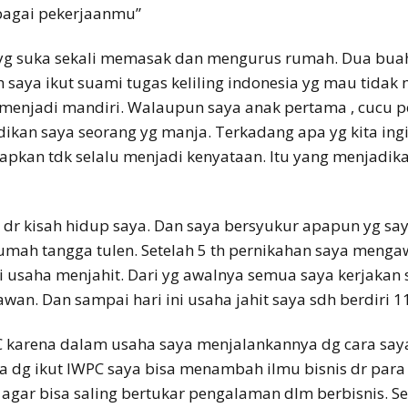
bagai pekerjaanmu”
yg suka sekali memasak dan mengurus rumah. Dua buah h
 saya ikut suami tugas keliling indonesia yg mau tidak
a menjadi mandiri. Walaupun saya anak pertama , cucu p
ikan saya seorang yg manja. Terkadang apa yg kita ingin
rapkan tdk selalu menjadi kenyataan. Itu yang menjadi
 dr kisah hidup saya. Dan saya bersyukur apapun yg say
rumah tangga tulen. Setelah 5 th pernikahan saya menga
usaha menjahit. Dari yg awalnya semua saya kerjakan 
n. Dan sampai hari ini usaha jahit saya sdh berdiri 11
 karena dalam usaha saya menjalankannya dg cara saya 
a dg ikut IWPC saya bisa menambah ilmu bisnis dr para
agar bisa saling bertukar pengalaman dlm berbisnis. 