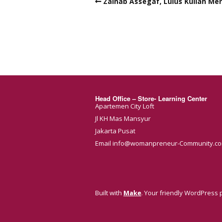
Zainab Assegaf, Lulus Kuliah Meri
Head Office – Store- Learning Center
Apartemen City Loft
Jl KH Mas Mansyur
Jakarta Pusat
Email info@womanpreneur-Community.c
Built with
Make
. Your friendly WordPress 