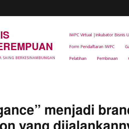
IS
IWPC Virtual |Inkubator Bisni
EREMPUAN
Form Pendaftaran IWPC
Ga
Latar Belakang
A SAING BERKESINAMBUNGAN
Pelatihan
Pembinaan
LIPUTAN & BERITA IWPC
Event Support -IWPC
gance” menjadi bran
ion yang dijalankan