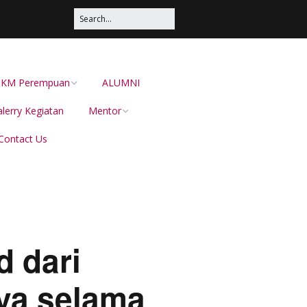
s UKM Perempuan
ALUMNI
lerry Kegiatan
Mentor
Contact Us
Irma Sustika
Dion Dewabarata
Ellies Sutrisna
Helianti Hilman,
d dari
Menduniakan Produk
Lokal Bersama JAVARA
nya selama
dr Juliana Pateh