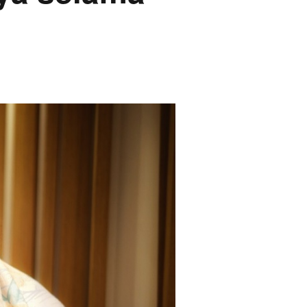
Tantrie Soetjipto
IPANG WAHID