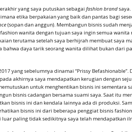
terakhir yang saya putuskan sebagai
fashion brand
saya.
aimana etika berpakaian yang baik dan pantas bagi sese
nce
(sopan dan anggun). Membangun bisnis sudah menjadi
 fashion wanita dengan tujuan saya ingin semua wanita
kaian terutama setelah saya berhijrah membuat saya m
ahwa daya tarik seorang wanita dilihat bukan dari pak
.
 2017 yang sebelumnya dinamai “Prissy Befashionable”.
pada akhirnya saya mendapatkan kerugian dengan sejum
memutuskan untuk menghentikan bisnis ini sementara 
ngun bisnis cadangan bersama suami saya. Saat itu m
an bisnis ini dan kendala lainnya ada di produksi. Sam
tikan bisnis ini dari beberapa penggiat bisnis fashio
 luar paling tidak sedikitnya saya telah mendapatkan il