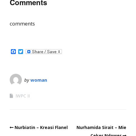
Comments
comments
Facebook
Twitter
by
woman
IWPC II
Nurbiatin – Kreasi Flanel
Nurhamida Sirait – Mie
Ceker Ndower