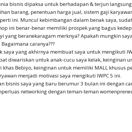
unia bisnis dipaksa untuk berhadapan & terjun langsung
ihan barang, penentuan harga jual, sistem gaji karyawan,
eperti ini. Muncul kebimbangan dalam benak saya, suda
 shop ini benar-benar memiliki prospek yang bagus ked
bayi yang beranekaragam merknya? Apakah mungkin say
? Bagaimana caranya???
 saya yang akhirnya membuat saya untuk mengikuti IWP
pat diwariskan untuk anak-cucu saya kelak, keinginan 
iri khas Bebiyo, keinginan untuk memiliki MALL khusus 
yawan menjadi motivasi saya mengikuti IWPC 5 ini.
isnis saya yang baru berumur 3 bulan ini dengan cara
perluas networking dengan teman-teman womenpreneur