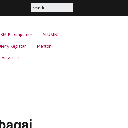
s UKM Perempuan
ALUMNI
lerry Kegiatan
Mentor
Contact Us
Irma Sustika
Dion Dewabarata
Ellies Sutrisna
Helianti Hilman,
Menduniakan Produk
Lokal Bersama JAVARA
bagai
dr Juliana Pateh