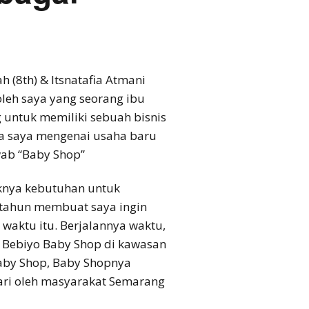
Tantrie Soetjipto
IPANG WAHID
h (8th) & Itsnatafia Atmani
oleh saya yang seorang ibu
 untuk memiliki sebuah bisnis
da saya mengenai usaha baru
wab “Baby Shop”
knya kebutuhan untuk
6 tahun membuat saya ingin
waktu itu. Berjalannya waktu,
 Bebiyo Baby Shop di kawasan
Baby Shop, Baby Shopnya
ari oleh masyarakat Semarang