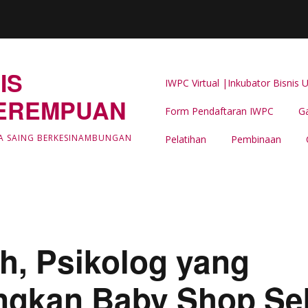
IS
IWPC Virtual |Inkubator Bisni
EREMPUAN
Form Pendaftaran IWPC
Ga
Latar Belakang
A SAING BERKESINAMBUNGAN
Pelatihan
Pembinaan
LIPUTAN & BERITA IWPC
Event Support -IWPC
h, Psikolog yang
gkan Baby Shop Se